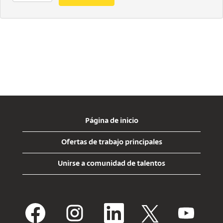
Página de inicio
Ofertas de trabajo principales
Unirse a comunidad de talentos
S
S
S
S
S
e
e
e
e
e
a
a
a
a