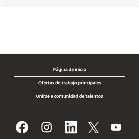
Página de inicio
Ofertas de trabajo principales
Unirse a comunidad de talentos
S
S
S
S
S
e
e
e
e
e
a
a
a
a
a
b
b
b
b