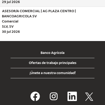
29 jul 2026
ASESOR/A COMERCIAL | AG PLAZA CENTRO |
BANCOAGRICOLA SV
Comercial
SLV, SV
30 jul 2026
Banco Agrícola
Ofertas de trabajo principales
¡Únete a nuestra comunidad!
S
S
S
S
e
e
e
e
a
a
a
a
b
b
b