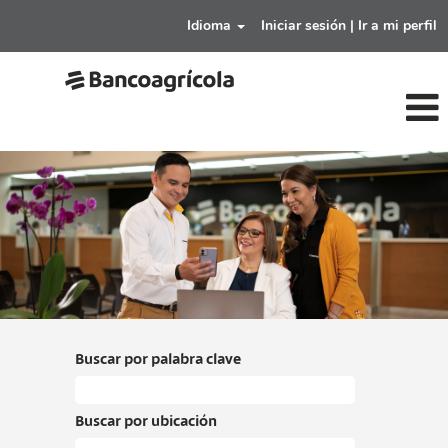
Idioma
Iniciar sesión | Ir a mi perfil
ventas-
digitales-
y-
marketing-
bancoagricola
Buscar por palabra clave
Buscar por ubicación