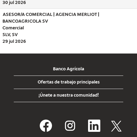
30 jul 2026
ASESOR/A COMERCIAL | AGENCIA MERLIOT |
BANCOAGRICOLA SV
Comercial
SLV, SV
29 jul 2026
Banco Agrícola
Ofertas de trabajo principales
¡Únete a nuestra comunidad!
S
S
S
S
e
e
e
e
a
a
a
a
b
b
b