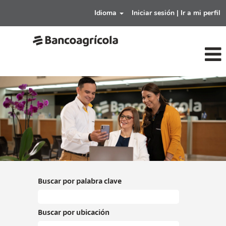
Idioma
Iniciar sesión | Ir a mi perfil
ventas-
digitales-
y-
marketing-
bancoagricola
Buscar por palabra clave
Buscar por ubicación