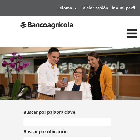
Idioma
Iniciar sesión | Ir a mi perfil
ventas-
digitales-
y-
marketing-
bancoagricola
Buscar por palabra clave
Buscar por ubicación