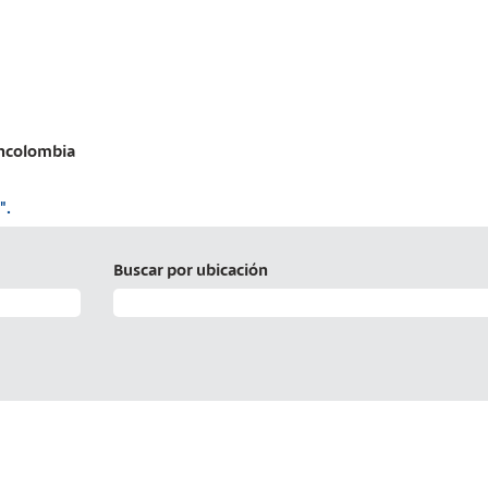
(página
ancolombia
actual)
".
Buscar por ubicación