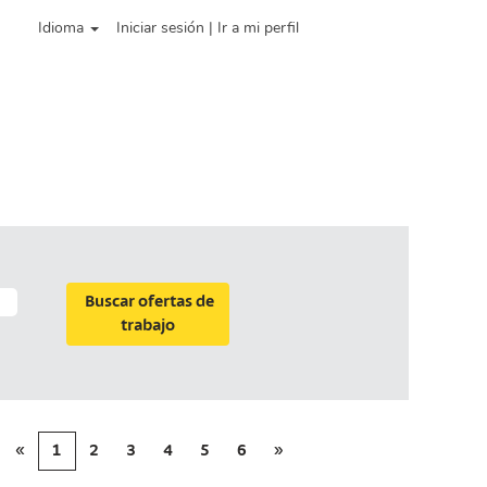
Idioma
Iniciar sesión | Ir a mi perfil
«
1
2
3
4
5
6
»